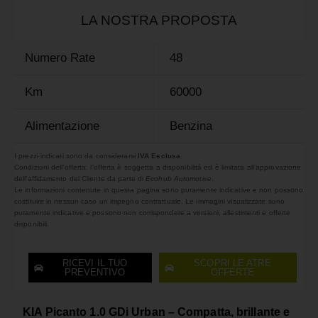
LA NOSTRA PROPOSTA
Numero Rate
48
Km
60000
Alimentazione
Benzina
I prezzi indicati sono da considerarsi
IVA Esclusa
.
Condizioni dell’offerta: l’offerta è soggetta a disponibilità ed è limitata all’approvazione
dell’affidamento del Cliente da parte di
Ecohub Automotive
.
Le informazioni contenute in questa pagina sono puramente indicative e non possono
costituire in nessun caso un impegno contrattuale. Le immagini visualizzate sono
puramente indicative e possono non corrispondere a versioni, allestimenti e offerte
disponibili.
RICEVI IL TUO
SCOPRI LE ATRE
PREVENTIVO
OFFERTE
KIA Picanto 1.0 GDi Urban – Compatta, brillante e