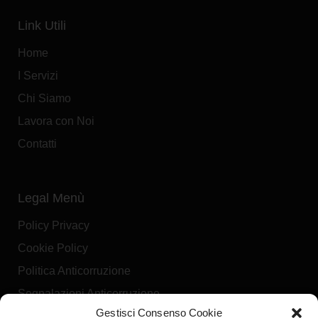
OPEL CORSA 1.2 HYBRID 110CV
La nostra offerta
Tua a:
€
314,00
al mese
IVA Esclusa
Scopri l'offerta
Gestisci Consenso Cookie