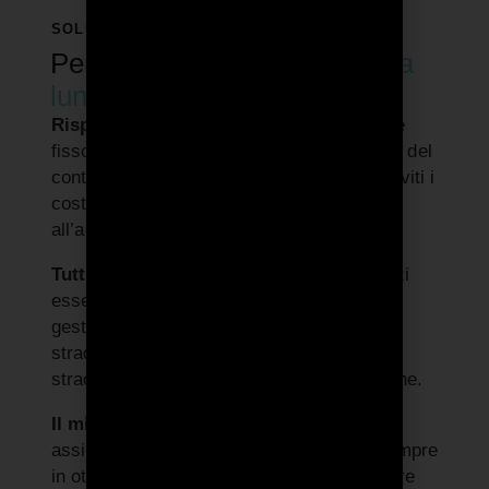
SOLUZIONI PER IL BUSINESS
Perché conviene il
noleggio a
lungo termine?
Risparmi soldi e tempo:
Paghi un canone
fisso mensile, personalizzato per la durata del
contratto e il chilometraggio prestabilito. Eviti i
costi, la burocrazia e le lungaggini legate
all’acquisto o al leasing di un veicolo.
Tutti i servizi inclusi:
Godi di tutti i servizi
essenziali, tra cui coperture assicurative,
gestione burocratica e sinistri, soccorso
stradale H24, manutenzione ordinaria e
straordinaria, assistenza e immatricolazione.
Il miglior veicolo per il tuo business:
Ti
assicuri l’auto ideale per la tua attività, sempre
in ottime condizioni, senza dover impegnare