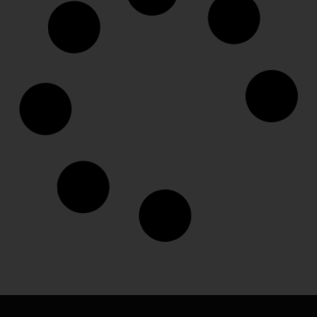
Leapmotor C10 REEV
La nostra offerta
Tua a:
€
500,00
al mese