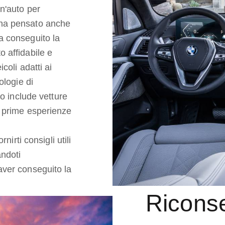
n'auto per
 ha pensato anche
a conseguito la
 affidabile e
coli adatti ai
ologie di
to include vetture
e prime esperienze
nirti consigli utili
andoti
aver conseguito la
Riconse