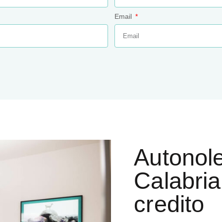
Email
Autonol
Calabria
credito