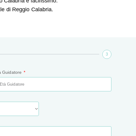
o Calabria è facilissimo:
le di Reggio Calabria.
3
à Guidatore