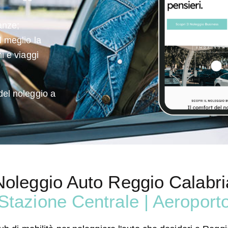
anze;
l meglio la
ni e viaggi
 del noleggio a
Noleggio Auto Reggio Calabri
Stazione Centrale |
Aeroport