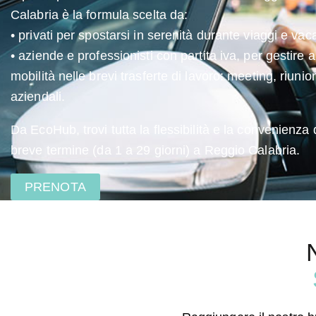
Calabria è la formula scelta da:
• privati per spostarsi in serenità durante viaggi e vac
• aziende e professionisti con partita iva, per gestire a
mobilità nelle brevi trasferte di lavoro: meeting, riunio
aziendali.
Da EcoHub, trovi tutta la flessibilità e la convenienza
breve termine (da 1 a 29 giorni) a Reggio Calabria.
PRENOTA