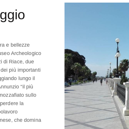
ggio
ura e bellezze
 Museo Archeologico
i di Riace, due
dei più importanti
giando lungo il
nunzio "il più
 mozzafiato sullo
 perdere la
polavoro
gonese, che domina