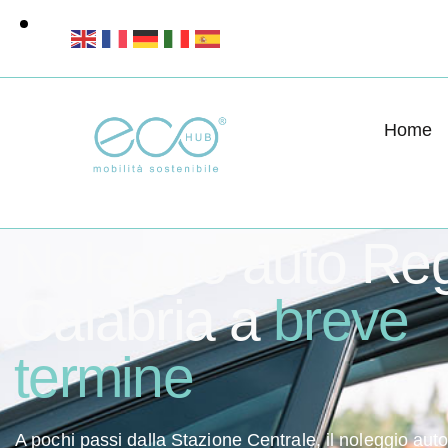
Home
AUTONOLEGGIO REGGIO CALABRIA
Noleggio auto Re
Calabria a
breve
termine
A pochi passi dalla Stazione Centrale, il noleggio aut