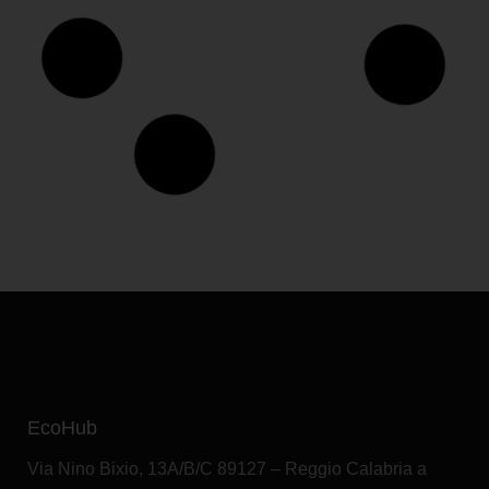
DUCATO 33Q MH2 140CV 2.2 Multijet
La nostra offerta
Tua a:
€
468,00
al mese
IVA Esclusa
Scopri l'offerta