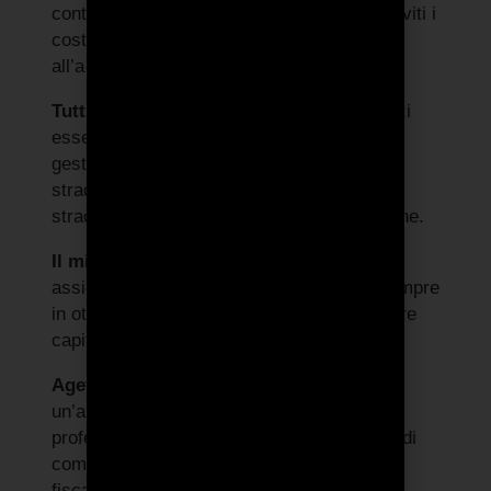
contratto e il chilometraggio prestabilito. Eviti i
costi, la burocrazia e le lungaggini legate
all’acquisto o al leasing di un veicolo.
Tutti i servizi inclusi:
Godi di tutti i servizi
essenziali, tra cui coperture assicurative,
gestione burocratica e sinistri, soccorso
stradale H24, manutenzione ordinaria e
straordinaria, assistenza e immatricolazione.
Il miglior veicolo per il tuo business:
Ti
assicuri l’auto ideale per la tua attività, sempre
in ottime condizioni, senza dover impegnare
capitale o fare investimenti iniziali.
Agevolazioni fiscali garantite
: Se sei
un’azienda, di qualunque dimensione, un
professionista con Partita Iva o un agente di
commercio, hai diritto a delle agevolazioni
fiscali, inclusa la detrazione dell’Iva e la