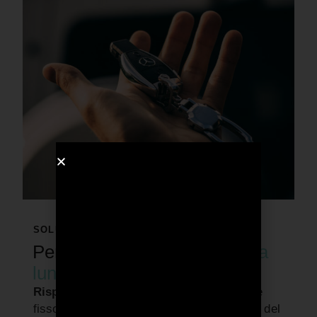
SOLUZIONI PER IL BUSINESS
Perché conviene il
noleggio a
lungo termine?
Risparmi soldi e tempo:
Paghi un canone
fisso mensile, personalizzato per la durata del