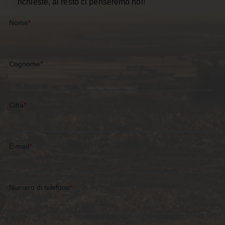
richieste, al resto ci penseremo noi!