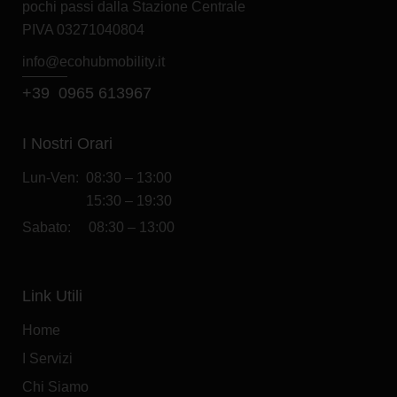
SCUDO VAN L2H1 1.5 BlueHdi 120cv MT6
La nostra offerta
Tua a:
€
495,00
al mese