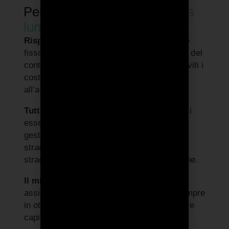
Perché conviene il
noleggio a
lungo termine?
Risparmi soldi e tempo:
Paghi un canone
fisso mensile, personalizzato per la durata del
contratto e il chilometraggio prestabilito. Eviti i
costi, la burocrazia e le lungaggini legate
all’acquisto o al leasing di un veicolo.
Tutti i servizi inclusi:
Godi di tutti i servizi
essenziali, tra cui coperture assicurative,
gestione burocratica e sinistri, soccorso
stradale H24, manutenzione ordinaria e
straordinaria, assistenza e immatricolazione.
Il miglior veicolo per il tuo business:
Ti
assicuri l’auto ideale per la tua attività, sempre
in ottime condizioni, senza dover impegnare
capitale o fare investimenti iniziali.