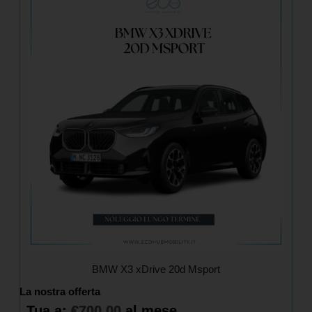
BMW X3 xDrive 20d Msport
La nostra offerta
Tua a:
€
700,00
al mese