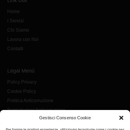
Link Utili
Home
I Servizi
Chi Siamo
Lavora con Noi
Contatti
Legal Menù
Policy Privacy
Cookie Policy
Politica Anticorruzione
Segnalazioni Anticorruzione
Gestisci Consenso Cookie
Per fornire le migliori esperienze, utilizziamo tecnologie come i cookie per