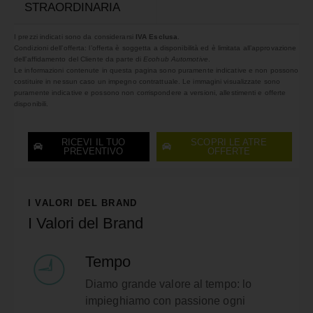
STRAORDINARIA
I prezzi indicati sono da considerarsi
IVA Esclusa
.
Condizioni dell’offerta: l’offerta è soggetta a disponibilità ed è limitata all’approvazione
dell’affidamento del Cliente da parte di
Ecohub Automotive
.
Le informazioni contenute in questa pagina sono puramente indicative e non possono
costituire in nessun caso un impegno contrattuale. Le immagini visualizzate sono
puramente indicative e possono non corrispondere a versioni, allestimenti e offerte
disponibili.
RICEVI IL TUO
SCOPRI LE ATRE
PREVENTIVO
OFFERTE
I VALORI DEL BRAND
I Valori del Brand
Tempo
Diamo grande valore al tempo: lo
impieghiamo con passione ogni