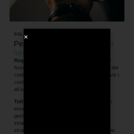
SOLUZIONI PER IL BUSINESS
Perché conviene il
noleggio a
lungo termine?
Risparmi soldi e tempo:
Paghi un canone
fisso mensile, personalizzato per la durata del
contratto e il chilometraggio prestabilito. Eviti i
costi, la burocrazia e le lungaggini legate
all’acquisto o al leasing di un veicolo.
Tutti i servizi inclusi:
Godi di tutti i servizi
essenziali, tra cui coperture assicurative,
gestione burocratica e sinistri, soccorso
stradale H24, manutenzione ordinaria e
straordinaria, assistenza e immatricolazione.