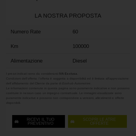
LA NOSTRA PROPOSTA
Numero Rate
60
Km
100000
Alimentazione
Diesel
I prezzi indicati sono da considerarsi
IVA Esclusa
.
Condizioni dell’offerta: l’offerta è soggetta a disponibilità ed è limitata all’approvazione
dell’affidamento del Cliente da parte di
Ecohub Automotive
.
Le informazioni contenute in questa pagina sono puramente indicative e non possono
costituire in nessun caso un impegno contrattuale. Le immagini visualizzate sono
puramente indicative e possono non corrispondere a versioni, allestimenti e offerte
disponibili.
RICEVI IL TUO
SCOPRI LE ATRE
PREVENTIVO
OFFERTE