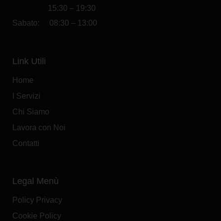
Leapmotor C10 REEV
La nostra offerta
Tua a:
€
500,00
al mese
IVA Esclusa
Scopri l'offerta