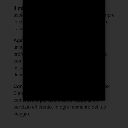
Il miglior veicolo per il tuo business:
Ti
assicuri l’auto ideale per la tua attività, sempre
in ottime condizioni, senza dover impegnare
capitale o fare investimenti iniziali.
Agevolazioni fiscali garantite
: Se sei
un’azienda, di qualunque dimensione, un
professionista con Partita Iva o un agente di
commercio, hai diritto a delle agevolazioni
fiscali, inclusa la detrazione dell’Iva e la
deduzione delle imposte.
Consulenza dedicata e supporto costante
:
Siamo il tuo unico interlocutore con cui
comunicare per avere la certezza di un
servizio efficiente, in ogni momento del tuo
viaggio.