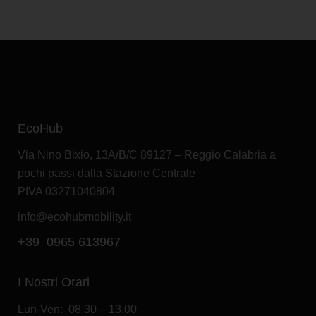
VOLKSWAGEN T-ROC 1.5 eTSI 85kW ACT Life DSG
La nostra offerta
Tua a:
€
369,00
al mese
IVA Esclusa
Scopri l'offerta