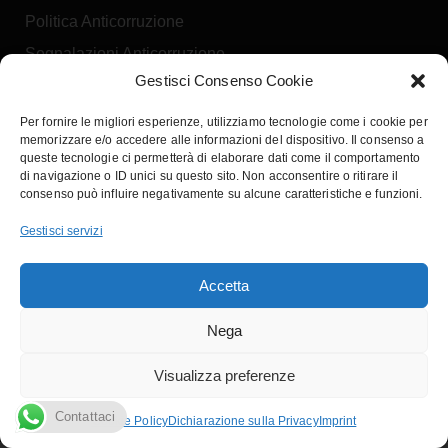
Gestisci Consenso Cookie
Per fornire le migliori esperienze, utilizziamo tecnologie come i cookie per
memorizzare e/o accedere alle informazioni del dispositivo. Il consenso a
queste tecnologie ci permetterà di elaborare dati come il comportamento
di navigazione o ID unici su questo sito. Non acconsentire o ritirare il
consenso può influire negativamente su alcune caratteristiche e funzioni.
Gestisci servizi
Accetta
AIXAM AMBITION CITY GTO
La nostra offerta
Nega
Tua a:
€
370,00
al mese
Visualizza preferenze
IVA Esclusa
Scopri l'offerta
Contattaci
Cookie Policy
Dichiarazione sulla Privacy
Imprint