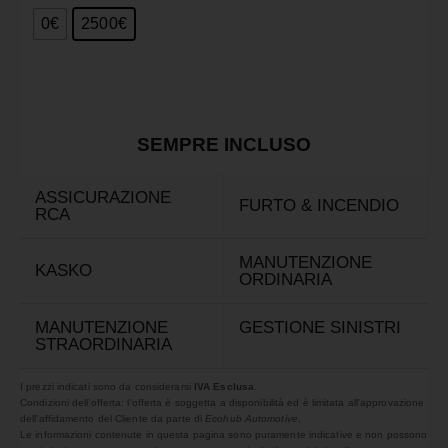
0€
2500€
SEMPRE INCLUSO
ASSICURAZIONE
FURTO & INCENDIO
RCA
MANUTENZIONE
KASKO
ORDINARIA
MANUTENZIONE
GESTIONE SINISTRI
STRAORDINARIA
I prezzi indicati sono da considerarsi
IVA Esclusa
.
Condizioni dell’offerta: l’offerta è soggetta a disponibilità ed è limitata all’approvazione
dell’affidamento del Cliente da parte di
Ecohub Automotive
.
Le informazioni contenute in questa pagina sono puramente indicative e non possono