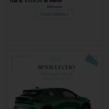
Tua a:
€
319,00
al mese
IVA Esclusa
Scopri l'offerta