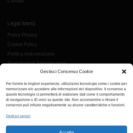
Contatti
Legal Menù
Policy Privacy
Cookie Policy
Politica Anticorruzione
Segnalazioni Anticorruzione
Gestisci Consenso Cookie
Per fornire le migliori esperienze, utilizziamo tecnologie come i cookie per
Seguici
memorizzare e/o accedere alle informazioni del dispositivo. Il consenso a
queste tecnologie ci permetterà di elaborare dati come il comportamento
di navigazione o ID unici su questo sito. Non acconsentire o ritirare il
consenso può influire negativamente su alcune caratteristiche e funzioni.
Gestisci servizi
EcoHub offre soluzioni su misura per la gestione delle flotte aziendali
e il noleggio auto in Calabria a lungo, medio e breve termine per
Accetta