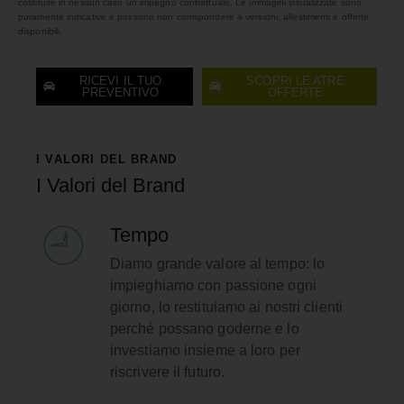
costituire in nessun caso un impegno contrattuale. Le immagini visualizzate sono
puramente indicative e possono non corrispondere a versioni, allestimenti e offerte
disponibili.
RICEVI IL TUO
SCOPRI LE ATRE
PREVENTIVO
OFFERTE
I VALORI DEL BRAND
I Valori del Brand
Tempo
Diamo grande valore al tempo: lo
impieghiamo con passione ogni
giorno, lo restituiamo ai nostri clienti
perché possano goderne e lo
investiamo insieme a loro per
riscrivere il futuro.