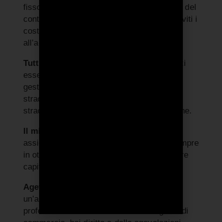
fisso mensile, personalizzato per la durata del
contratto e il chilometraggio prestabilito. Eviti i
costi, la burocrazia e le lungaggini legate
all’acquisto o al leasing di un veicolo.
Tutti i servizi inclusi:
Godi di tutti i servizi
essenziali, tra cui coperture assicurative,
gestione burocratica e sinistri, soccorso
stradale H24, manutenzione ordinaria e
straordinaria, assistenza e immatricolazione.
Il miglior veicolo per il tuo business:
Ti
assicuri l’auto ideale per la tua attività, sempre
in ottime condizioni, senza dover impegnare
capitale o fare investimenti iniziali.
Agevolazioni fiscali garantite
: Se sei
un’azienda, di qualunque dimensione, un
professionista con Partita Iva o un agente di