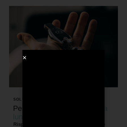
SOLUZIONI PER IL BUSINESS
Perché conviene il
noleggio a
lungo termine?
Risparmi soldi e tempo:
Paghi un canone