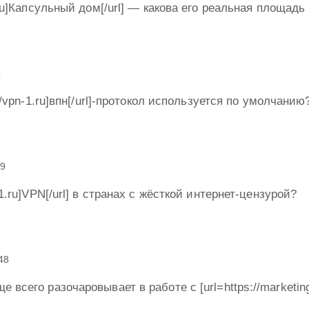
1.ru]Капсульный дом[/url] — какова его реальная площадь
4
://vpn-1.ru]впн[/url]-протокол используется по умолчанию
49
-1.ru]VPN[/url] в странах с жёсткой интернет-цензурой?
48
 всего разочаровывает в работе с [url=https://marketin