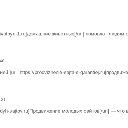
-zhivotnye-1.ru]домашние животные[/url] помогают людям
:46
й [url=https://prodvizhenie-sajta-s-garantiej.ru]продвиже
:21
olodyh-sajtov.ru]Продвижение молодых сайтов[/url] — чт