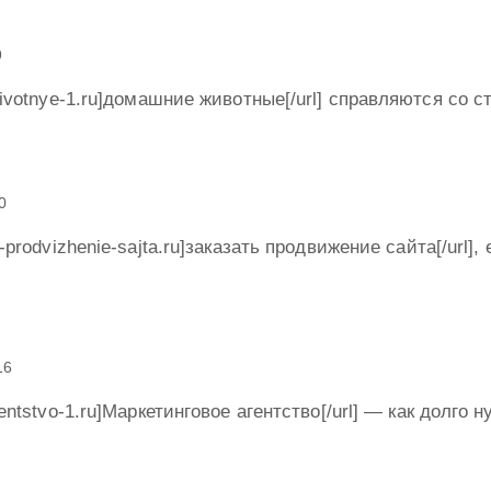
9
zhivotnye-1.ru]домашние животные[/url] справляются со
0
t-prodvizhenie-sajta.ru]заказать продвижение сайта[/url],
16
agentstvo-1.ru]Маркетинговое агентство[/url] — как долго