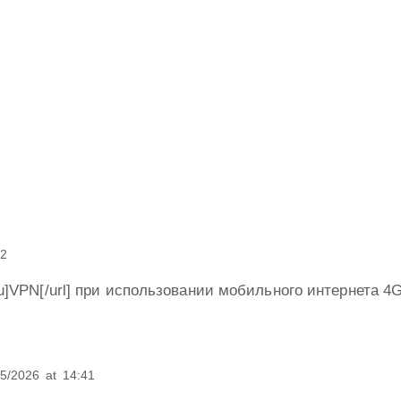
22
.ru]VPN[/url] при использовании мобильного интернета 4
05/2026
at
14:41