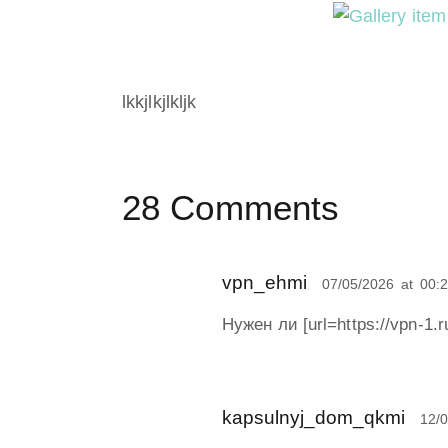
lkkjlkjlkljk
28 Comments
vpn_ehmi
07/05/2026
at
00:
Нужен ли [url=https://vpn-1
kapsulnyj_dom_qkmi
12/