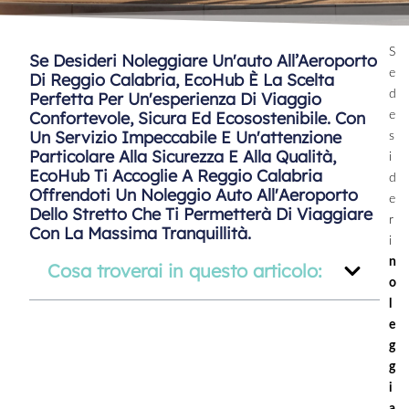
S
Se Desideri Noleggiare Un'auto All’Aeroporto
e
Di Reggio Calabria, EcoHub È La Scelta
d
Perfetta Per Un'esperienza Di Viaggio
Confortevole, Sicura Ed Ecosostenibile. Con
e
Un Servizio Impeccabile E Un'attenzione
s
Particolare Alla Sicurezza E Alla Qualità,
i
EcoHub Ti Accoglie A Reggio Calabria
d
Offrendoti Un Noleggio Auto All'Aeroporto
e
Dello Stretto Che Ti Permetterà Di Viaggiare
r
Con La Massima Tranquillità.
i
n
Cosa troverai in questo articolo:
o
l
e
g
g
i
a