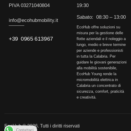
PIVA 03271040804
19:30
Sabato: 08:30 – 13:00
info@e
cohubmobility.it
EcoHub offre soluzioni su
misura per la gestione delle
+39 0965 613967
flotte aziendali e il noleggio a
lungo, medio e breve termine
per aziende e professionisti
in tutta la Calabria. Per
guidare le giovani generazioni
alla mobilità sostenibile,
EcoHub Young rende la
micromobilità elettrica in
Calabria un concentrato di
sicurezza, comfort, praticità
e creatività.
EcoHub © 2026. Tutti i diritti riservati
Contattaci