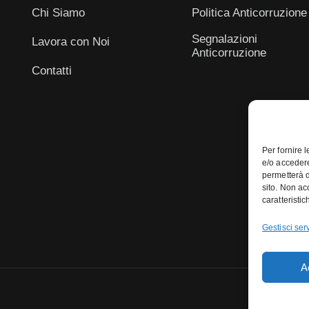
Chi Siamo
Politica Anticorruzione
Segnalazioni
Lavora con Noi
Anticorruzione
Contatti
Per fornire 
e/o accedere
permetterà d
sito. Non ac
caratteristic
Gestisci serv
A