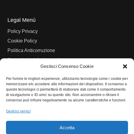
Legal Menù
Policy Privacy
Cookie Policy
Politica Anticorruzione
Segnalazioni Anticorruzione
Gestisci Consenso Cookie
Per fornire le migliori esperienze, utilizziamo tecnologie come i cookie per
Seguici
memorizzare e/o accedere alle informazioni del dispositivo. Il consenso a
queste tecnologie ci permetterà di elaborare dati come il comportamento
di navigazione o ID unici su questo sito. Non acconsentire o ritirare il
consenso può influire negativamente su alcune caratteristiche e funzioni.
Gestisci servizi
EcoHub offre soluzioni su misura per la gestione delle flotte aziendali
e il noleggio auto in Calabria a lungo, medio e breve termine per
Accetta
aziende e professionisti. Per guidare le giovani generazioni alla