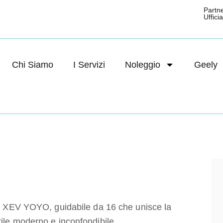
Partn
Ufficial
Chi Siamo
I Servizi
Noleggio
Geely
ca, XEV YOYO, guidabile da 16 che unisce la
tile moderno e inconfondibile.