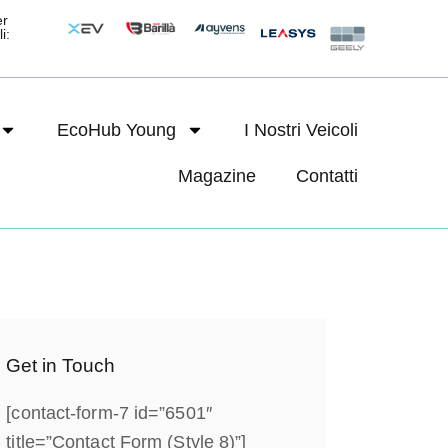
er
i:
EcoHub Young
I Nostri Veicoli
Magazine
Contatti
Get in Touch
[contact-form-7 id=”6501″
title=”Contact Form (Style 8)”]