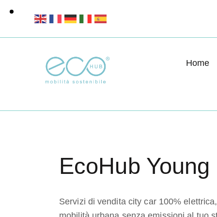
Home
EcoHub Young
Servizi di vendita city car 100% elettri
mobilità urbana senza emissioni al tuo s