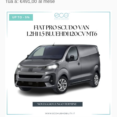
Tua a:
€
491,00
al mese
UP TO
- 5%