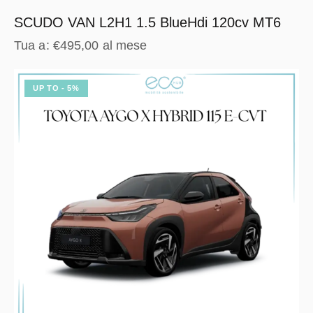
SCUDO VAN L2H1 1.5 BlueHdi 120cv MT6
Tua a:
€
495,00
al mese
UP TO
- 5%