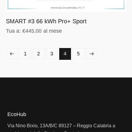
SMART #3 66 kWh Pro+ Sport
Tua a:
€
445,00
al mese
1
2
3
→
4
5
EcoHub
Via Nino Bixio, 13A/B/C 89127 – Reggio Calabria a