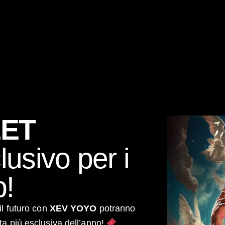
EET
usivo per i
b!
il futuro con
XEV YOYO
potranno
ta più esclusiva dell’anno!