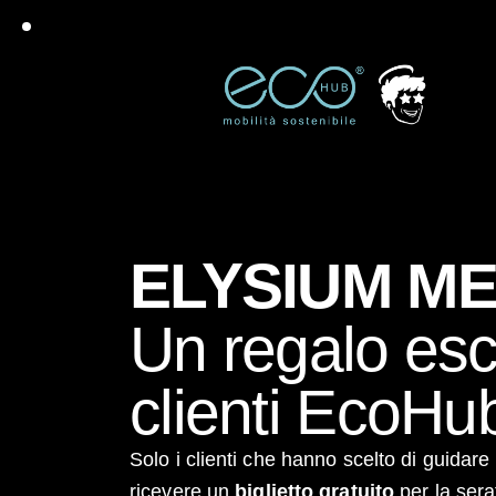
ELYSIUM M
Un regalo escl
clienti EcoHu
Solo i clienti che hanno scelto di guidare 
ricevere un
biglietto gratuito
per la sera