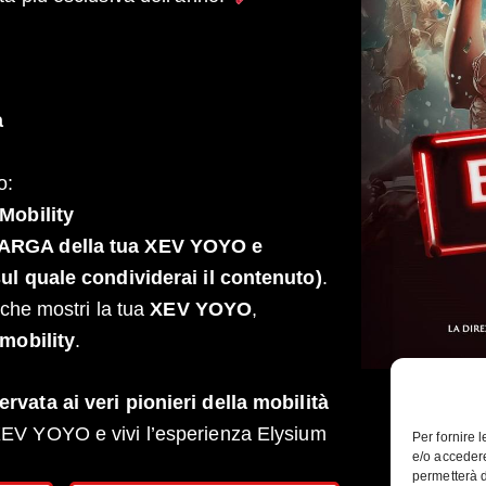
a
o:
Mobility
a TARGA della tua XEV YOYO e
quale condividerai il contenuto)
.
 che mostri la tua
XEV YOYO
,
obility
.
vata ai veri pionieri della mobilità
XEV YOYO e vivi l’esperienza Elysium
Per fornire 
e/o accedere
permetterà d